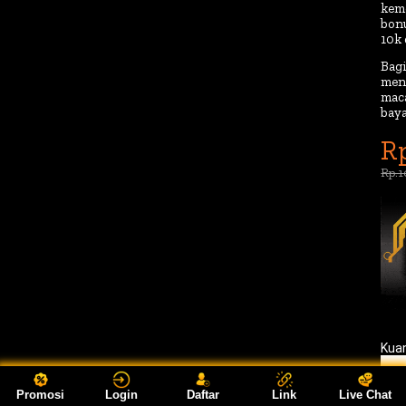
kem
bon
10k 
Bag
men
maca
baya
Rp
Rp.
Kua
Promosi
Login
Daftar
Link
Live Chat